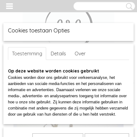
Cookies toestaan Opties
Inloggen
Registreren
UW WINKELWAGEN
Geen producten
Toestemming
Details
Over
(0)
Home
Op deze website worden cookies gebruikt
>
sieraden
>
sieraden latex
>
Oorbellen rubber
>
rose
oorbellen
Cookies worden door ons gebruikt voor verkeersanalyse, het
aanbieden van sociale media-functies en het personaliseren van
informatie en advertenties. Daarnaast verlenen we onze sociale
media-, advertentie- en analysepartners toegang tot informatie over
hoe u onze site gebruikt. Zij kunnen deze informatie gebruiken in
combinatie met andere gegevens die zij mogelijk hebben verzameld
door uw gebruik van hun diensten of die u hen hebt verstrekt.