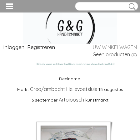
Inloggen
Registreren
UW WINKELWAGEN
Geen producten
(0)
Deelname
Crea/ambacht Hellevoetsluis
Markt
15 augustus
Ook kunt u ons inhuren voor uw bedrijf om workshops op locatie te geven, Wij kunnen in overleg deze op maat maken.
Artbibosch
6 september
kunstmarkt