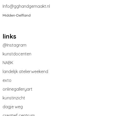
Info@gghandgemaakt.nl
Midden-Delfland
links
@Instagram
kunstdocenten
NABK
landelijk atelierweekend
exto
onlinegalleryart
kunstinzicht
dagje weg
creatief centrum