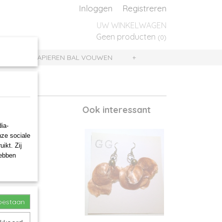
Inloggen
Registreren
UW WINKELWAGEN
Geen producten
(0)
UIS
PAPIEREN BAL VOUWEN
+
Ook interessant
ia-
nze sociale
ikt. Zij
hebben
toestaan