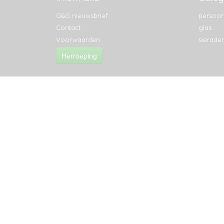
G&G nieuwsbrief
persoon
Contact
glas
Voorwaarden
sierade
Herroeping