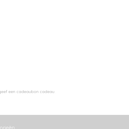
n geef een cadeaubon cadeau.
orieën