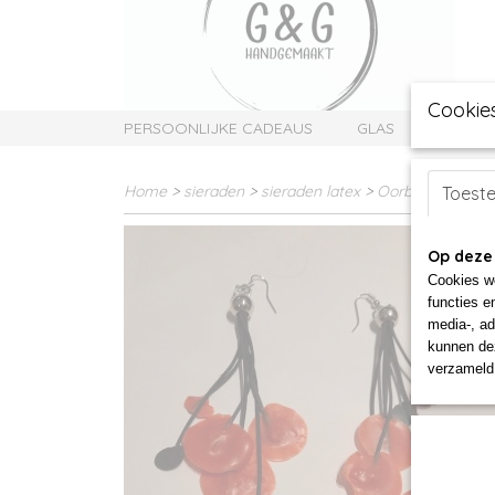
Cookie
PERSOONLIJKE CADEAUS
GLAS
SIERAD
Home
>
sieraden
>
sieraden latex
>
Oorbellen rubbe
Toest
Op deze
Cookies wo
functies e
media-, ad
kunnen dez
verzameld 