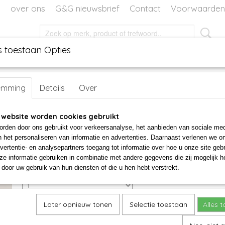
over ons
G&G nieuwsbrief
Contact
Voorwaarden
s toestaan Opties
EN
DECORATIE
WORKSHOPS
WORKSHOP VOOR TH
r
>
Rode oorbellen rubber
emming
Details
Over
Rode oorbellen rubber
 website worden cookies gebruikt
rden door ons gebruikt voor verkeersanalyse, het aanbieden van sociale med
€ 10,00
n het personaliseren van informatie en advertenties. Daarnaast verlenen we o
vertentie- en analysepartners toegang tot informatie over hoe u onze site gebru
✓
Op voorraad
e informatie gebruiken in combinatie met andere gegevens die zij mogelijk 
door uw gebruik van hun diensten of die u hen hebt verstrekt.
Aantal
Later opnieuw tonen
Selectie toestaan
Alles 
IN WINKELWAGEN