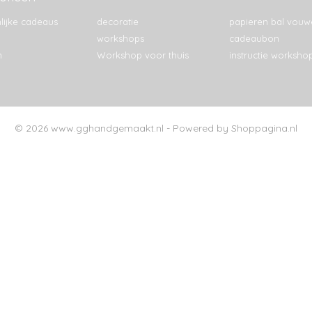
lijke cadeaus
decoratie
papieren bal vouw
workshops
cadeaubon
n
Workshop voor thuis
instructie worksho
© 2026 www.gghandgemaakt.nl - Powered by Shoppagina.nl