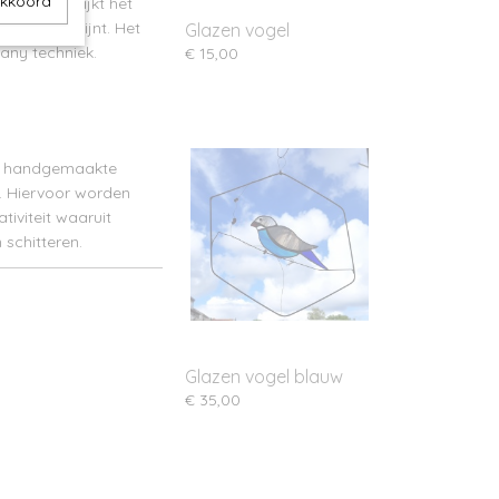
akkoord
men hangt lijkt het
n er op schijnt. Het
Glazen vogel
fany techniek.
€ 15,00
e, handgemaakte
n. Hiervoor worden
iviteit waaruit
 schitteren.
Glazen vogel blauw
€ 35,00