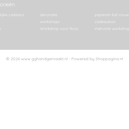
orieën
lijke cadeaus
decoratie
papieren bal vouw
workshops
cadeaubon
n
Workshop voor thuis
instructie worksho
© 2026 www.gghandgemaakt.nl - Powered by Shoppagina.nl