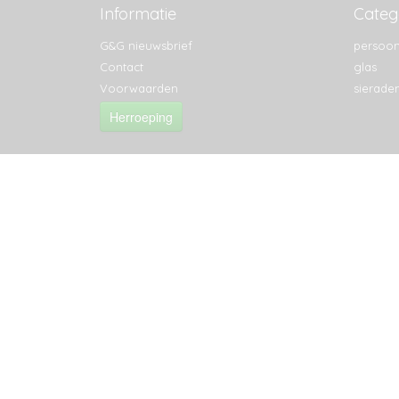
Informatie
Categ
G&G nieuwsbrief
persoon
Contact
glas
Voorwaarden
sierade
Herroeping