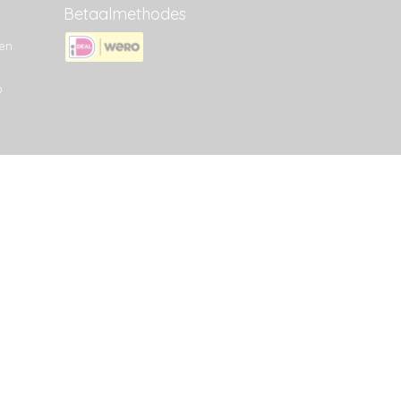
Betaalmethodes
en
p