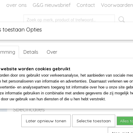
over ons
G&G nieuwsbrief
Contact
Voorwaarden
s toestaan Opties
EN
DECORATIE
WORKSHOPS
WORKSHOP VOOR TH
emming
Details
Over
Glazen vogel oranje
 website worden cookies gebruikt
rden door ons gebruikt voor verkeersanalyse, het aanbieden van sociale med
€ 35,00
n het personaliseren van informatie en advertenties. Daarnaast verlenen we o
vertentie- en analysepartners toegang tot informatie over hoe u onze site gebru
✘
Niet op voorraad
e informatie gebruiken in combinatie met andere gegevens die zij mogelijk 
door uw gebruik van hun diensten of die u hen hebt verstrekt.
Specificaties
Afmetingen (l,b,h)
35 x 0 x 17 cm
Later opnieuw tonen
Selectie toestaan
Alles 
Omschrijving