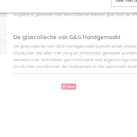
Nee, niet 
Glazen vogel oranje op een tak. Als je dit vogeltje voor de ra
haast of hij buiten is. Ook geeft het een mooi effect als de zo
vogeltje is gemaakt van verschillende kleuren glas met de tif
De glascollectie van G&G Handgemaakt
De glascollectie van G&G Handgemaakt betreft enkel uniek
producten die allen met zorg en artisticiteit gemaakt worde
eeuwenoude technieken gecombineerd met eigenzinnige creat
producten voortkomen die huiskamers in alle seizoenen doen
Save