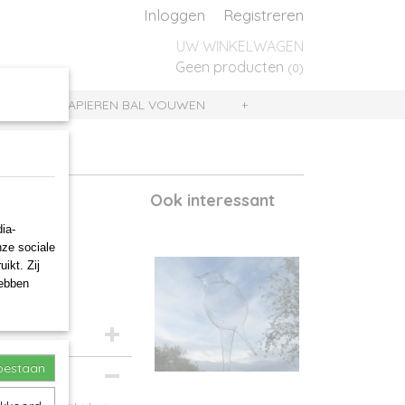
Inloggen
Registreren
UW WINKELWAGEN
Geen producten
(0)
UIS
PAPIEREN BAL VOUWEN
+
Ook interessant
ia-
nze sociale
ikt. Zij
hebben
toestaan