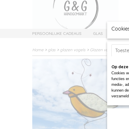
Cookie
PERSOONLIJKE CADEAUS
GLAS
SIERAD
Home
>
glas
>
glazen vogels
>
Glazen vogel oranje
Toest
Op deze
Cookies wo
functies e
media-, ad
kunnen dez
verzameld 