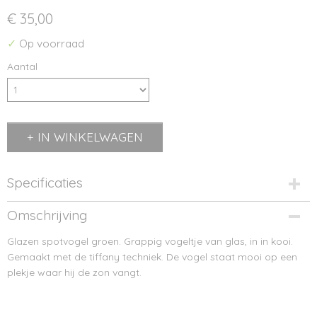
€ 35,00
✓
Op voorraad
Aantal
IN WINKELWAGEN
Specificaties
Afmetingen (l,b,h)
Omschrijving
17 x 8 x 15 cm
Glazen spotvogel groen. Grappig vogeltje van glas, in in kooi.
Gemaakt met de tiffany techniek. De vogel staat mooi op een
plekje waar hij de zon vangt.