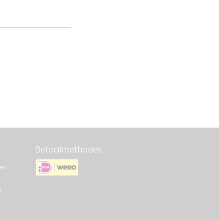
Betaalmethodes
en
p