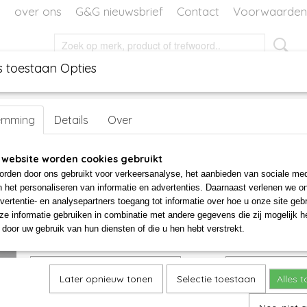
over ons
G&G nieuwsbrief
Contact
Voorwaarden
s toestaan Opties
EN
DECORATIE
WORKSHOPS
WORKSHOP VOOR TH
 glas graveren
emming
Details
Over
Wijn glas graveren
 website worden cookies gebruikt
rden door ons gebruikt voor verkeersanalyse, het aanbieden van sociale med
€ 35,00
per stuk
n het personaliseren van informatie en advertenties. Daarnaast verlenen we o
Minimum aantal is 4 voor
€ 140,00
vertentie- en analysepartners toegang tot informatie over hoe u onze site gebru
e informatie gebruiken in combinatie met andere gegevens die zij mogelijk 
✓
Op voorraad
door uw gebruik van hun diensten of die u hen hebt verstrekt.
vult u hier uw voorkeurs datum in
Aantal
Later opnieuw tonen
Selectie toestaan
Alles 