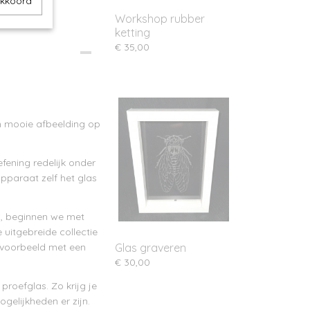
akkoord
Workshop rubber
ketting
€ 35,00
en mooie afbeelding op
fening redelijk onder
apparaat zelf het glas
rs, beginnen we met
e uitgebreide collectie
jvoorbeeld met een
Glas graveren
€ 30,00
roefglas. Zo krijg je
gelijkheden er zijn.