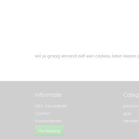
Wil je graag iemand zelf een cadeau laten kieze
Informatie
Categ
G&G nieuwsbrief
persoon
Contact
glas
Voorwaarden
sierade
Herroeping