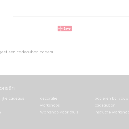
Save
n geef een cadeaubon cadeau.
orieën
lijke cadeaus
decoratie
papieren bal vouw
workshops
cadeaubon
n
Workshop voor thuis
instructie worksho