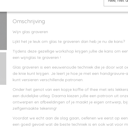
Nee, niet 
IN WINKELWAGEN
Omschrijving
Wijn glas graveren
Lijkt het je leuk om glas te graveren dan heb je nu de kans?
Tijdens deze gezellige workshop krijgen jullie de kans om e
een wijnglas te graveren !
Glas graveren is een eeuwenoude techniek die je door wat oe
de knie kunt krijgen. Je leert je hoe je met een handgravure-
kunt versieren verschillende patronen.
Onder het genot van een kopje koffie of thee met iets lekke
een duidelijke uitleg. Daarna kiezen jullie een patroon uit onz
ontwerpen en afbeeldingen of je maakt je eigen ontwerp, bi
zelfgemaakte tekening!
Voordat we echt aan de slag gaan, oefenen we eerst op een p
een goed gevoel wat de beste techniek is en ook wat voor mo