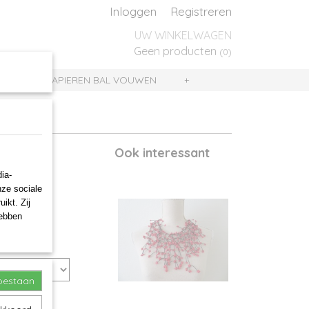
Inloggen
Registreren
UW WINKELWAGEN
Geen producten
(0)
UIS
PAPIEREN BAL VOUWEN
+
Ook interessant
ia-
nze sociale
ikt. Zij
hebben
toestaan