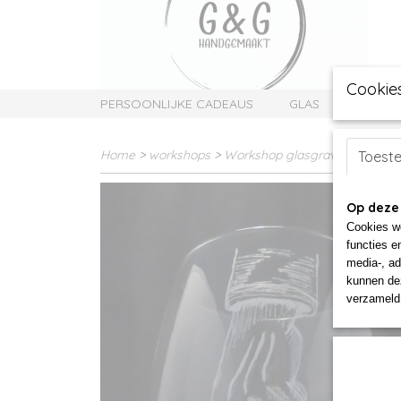
Cookie
PERSOONLIJKE CADEAUS
GLAS
SIERAD
Home
>
workshops
>
Workshop glasgraveren
>
Wijn
Toest
Op deze
Cookies wo
functies e
media-, ad
kunnen dez
verzameld 