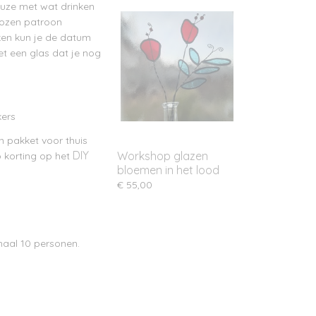
uze met wat drinken
ekozen patroon
ken kun je de datum
et een glas dat je nog
kers
n pakket voor thuis
DIY
Workshop glazen
 korting op het
bloemen in het lood
€ 55,00
aal 10 personen.