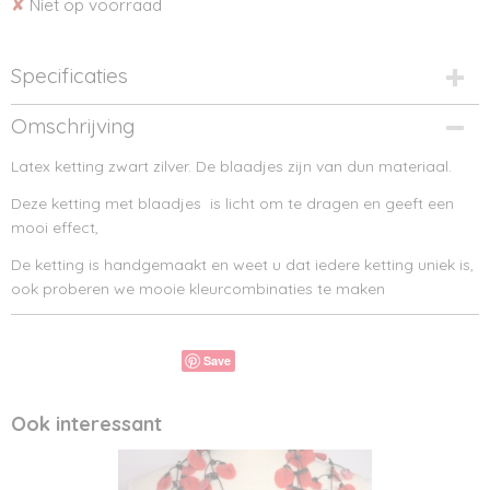
✘
Niet op voorraad
Specificaties
Bruto gewicht
Omschrijving
0,70 Kg
Latex ketting zwart zilver. De blaadjes zijn van dun materiaal.
Afmetingen (l,b,h)
66 x 0 x 0 cm
Deze ketting met blaadjes is licht om te dragen en geeft een
mooi effect,
De ketting is handgemaakt en weet u dat iedere ketting uniek is,
ook proberen we mooie kleurcombinaties te maken
Save
Ook interessant