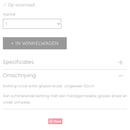
✓
Op voorraad
Aantal
IN WINKELWAGEN
Specificaties
Bruto gewicht
Omschrijving
0,45 Kg
Ketting rood witte glazen kraal ongeveer 50cm
Een schitterende ketting met een handgemaakte glazen kraal en
uniek ontwerp.
Save