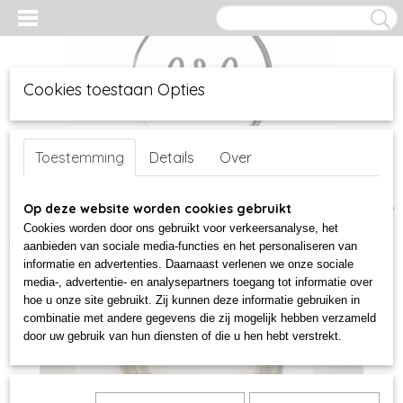
Cookies toestaan Opties
Inloggen
Registreren
UW WINKELWAGEN
Geen producten
Toestemming
Details
Over
(0)
Home
Op deze website worden cookies gebruikt
>
sieraden
>
glazen kraal kettingen
>
Ketting met rood witte
glazen kraal
Cookies worden door ons gebruikt voor verkeersanalyse, het
aanbieden van sociale media-functies en het personaliseren van
informatie en advertenties. Daarnaast verlenen we onze sociale
media-, advertentie- en analysepartners toegang tot informatie over
hoe u onze site gebruikt. Zij kunnen deze informatie gebruiken in
combinatie met andere gegevens die zij mogelijk hebben verzameld
door uw gebruik van hun diensten of die u hen hebt verstrekt.