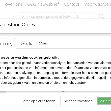
over ons
G&G nieuwsbrief
Contact
Voorwaarden
s toestaan Opties
EN
DECORATIE
WORKSHOPS
WORKSHOP VOOR TH
loem wit
emming
Details
Over
Hanger met bloem wit
 website worden cookies gebruikt
rden door ons gebruikt voor verkeersanalyse, het aanbieden van sociale med
€ 15,00
n het personaliseren van informatie en advertenties. Daarnaast verlenen we o
vertentie- en analysepartners toegang tot informatie over hoe u onze site gebru
✓
Op voorraad
e informatie gebruiken in combinatie met andere gegevens die zij mogelijk 
door uw gebruik van hun diensten of die u hen hebt verstrekt.
Aantal
Later opnieuw tonen
Selectie toestaan
Alles 
IN WINKELWAGEN