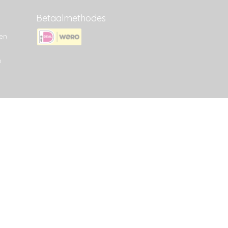
Betaalmethodes
en
p