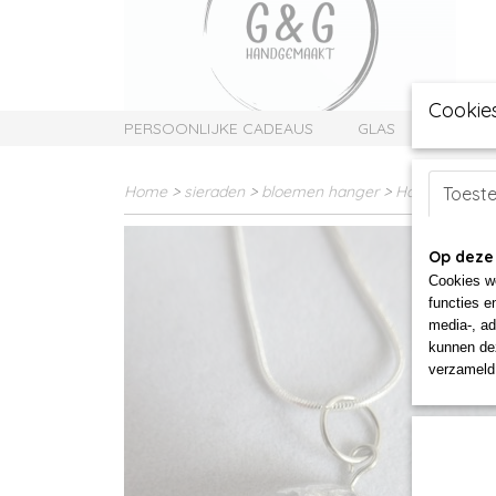
Cookie
PERSOONLIJKE CADEAUS
GLAS
SIERAD
Home
>
sieraden
>
bloemen hanger
>
Hanger met b
Toest
Op deze
Cookies wo
functies e
media-, ad
kunnen dez
verzameld 