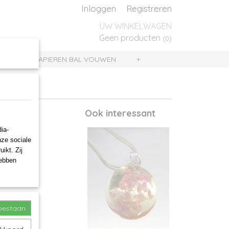
Inloggen
Registreren
UW WINKELWAGEN
Geen producten
(0)
UIS
PAPIEREN BAL VOUWEN
+
Ook interessant
ia-
nze sociale
ikt. Zij
hebben
toestaan