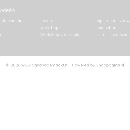
orieën
lijke cadeaus
decoratie
papieren bal vouw
workshops
cadeaubon
n
Workshop voor thuis
instructie worksho
© 2026 www.gghandgemaakt.nl - Powered by Shoppagina.nl