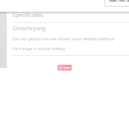
Nee, niet 
Specificaties
Afmetingen (l,b,h)
45 x 0 x 0 cm
Omschrijving
Een bol gevuld met een bloem wituit Midden-Delfland.
De hanger is inlusief ketting
Save