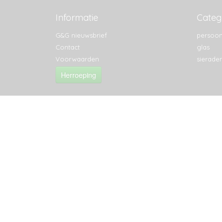
Informatie
Categ
G&G nieuwsbrief
persoon
Contact
glas
Voorwaarden
sierade
Herroeping