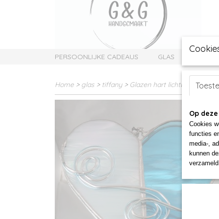
Cookie
PERSOONLIJKE CADEAUS
GLAS
SIERAD
Home
>
glas
>
tiffany
>
Glazen hart lichtblauw
Toest
Op deze
Cookies wo
functies e
media-, ad
kunnen dez
verzameld 