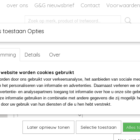
over ons
G&G nieuwsbrief
Contact
Voorwaarden
s toestaan Opties
EN
DECORATIE
WORKSHOPS
WORKSHOP VOOR TH
emming
Details
Over
Glazen hart lichtblauw
 website worden cookies gebruikt
rden door ons gebruikt voor verkeersanalyse, het aanbieden van sociale med
€ 17,50
n het personaliseren van informatie en advertenties. Daarnaast verlenen we o
vertentie- en analysepartners toegang tot informatie over hoe u onze site gebru
✓
Op voorraad
e informatie gebruiken in combinatie met andere gegevens die zij mogelijk 
door uw gebruik van hun diensten of die u hen hebt verstrekt.
Aantal
Later opnieuw tonen
Selectie toestaan
Alles 
IN WINKELWAGEN