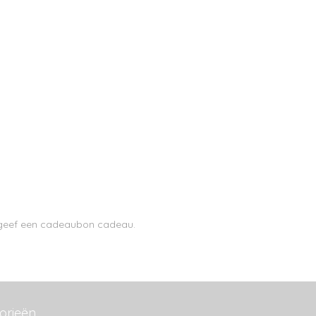
n geef een cadeaubon cadeau.
orieën