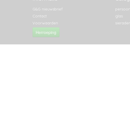
G&G nieuwsbrief
persoon
Contact
glas
Voorwaarden
sierade
Herroeping