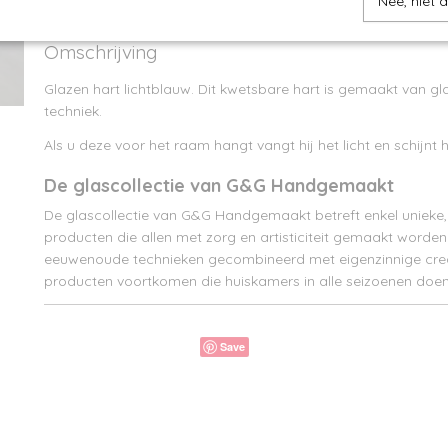
Nee, niet 
Omschrijving
Glazen hart lichtblauw. Dit kwetsbare hart is gemaakt van gl
techniek.
Als u deze voor het raam hangt vangt hij het licht en schijnt h
De glascollectie van G&G Handgemaakt
De glascollectie van G&G Handgemaakt betreft enkel uniek
producten die allen met zorg en artisticiteit gemaakt worde
eeuwenoude technieken gecombineerd met eigenzinnige creat
producten voortkomen die huiskamers in alle seizoenen doen
Save