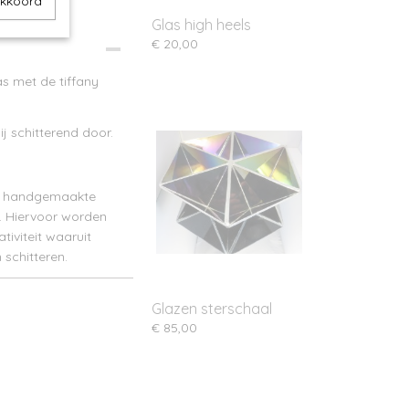
akkoord
Glas high heels
€ 20,00
as met de tiffany
ij schitterend door.
e, handgemaakte
n. Hiervoor worden
iviteit waaruit
 schitteren.
Glazen sterschaal
€ 85,00