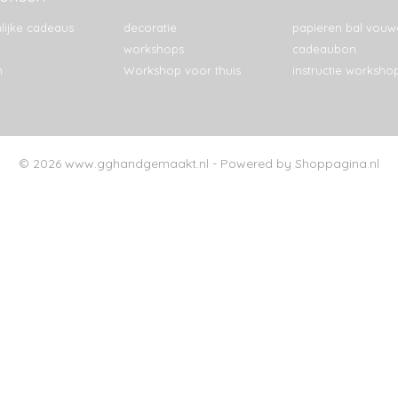
lijke cadeaus
decoratie
papieren bal vouw
workshops
cadeaubon
n
Workshop voor thuis
instructie worksho
© 2026 www.gghandgemaakt.nl - Powered by Shoppagina.nl