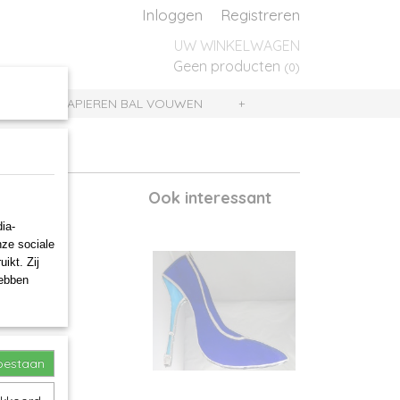
Inloggen
Registreren
UW WINKELWAGEN
Geen producten
(0)
UIS
PAPIEREN BAL VOUWEN
+
Ook interessant
ia-
nze sociale
ikt. Zij
hebben
toestaan