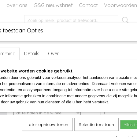
over ons
G&G nieuwsbrief
Contact
Voorwaarden
s toestaan Opties
EN
DECORATIE
WORKSHOPS
WORKSHOP VOOR TH
emming
Details
Over
Glas bloem geel
 website worden cookies gebruikt
rden door ons gebruikt voor verkeersanalyse, het aanbieden van sociale med
€ 15,00
n het personaliseren van informatie en advertenties. Daarnaast verlenen we o
vertentie- en analysepartners toegang tot informatie over hoe u onze site gebru
✓
Op voorraad
e informatie gebruiken in combinatie met andere gegevens die zij mogelijk 
door uw gebruik van hun diensten of die u hen hebt verstrekt.
alleen af te halen in de winkel
Aantal
Later opnieuw tonen
Selectie toestaan
Alles 
IN WINKELWAGEN