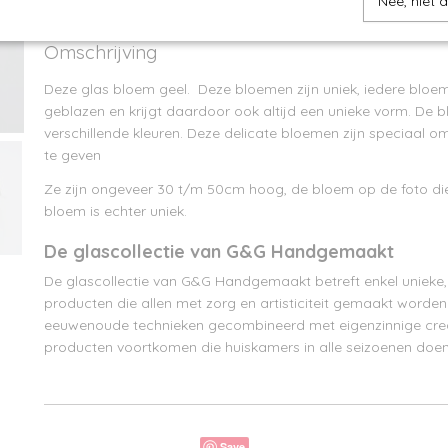
Nee, niet 
Omschrijving
Deze glas bloem geel. Deze bloemen zijn uniek, iedere blo
geblazen en krijgt daardoor ook altijd een unieke vorm. De 
verschillende kleuren. Deze delicate bloemen zijn speciaal
te geven
Ze zijn ongeveer 30 t/m 50cm hoog, de bloem op de foto die
bloem is echter uniek.
De glascollectie van G&G Handgemaakt
De glascollectie van G&G Handgemaakt betreft enkel uniek
producten die allen met zorg en artisticiteit gemaakt worde
eeuwenoude technieken gecombineerd met eigenzinnige creat
producten voortkomen die huiskamers in alle seizoenen doen
Save