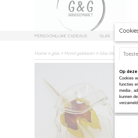
Cookie
PERSOONLIJKE CADEAUS
GLAS
SIERAD
Home
>
glas
>
Mond geblazen
>
Glas bloem geel
Toest
Op deze
Cookies wo
functies e
media-, ad
kunnen dez
verzameld 