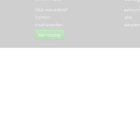
G&G nieuwsbrief
persoon
Contact
glas
Voorwaarden
sierade
Herroeping