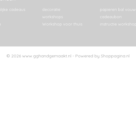
lijke cadeaus
decoratie
papieren bal vouw
workshops
cadeaubon
n
Workshop voor thuis
instructie worksho
© 2026 www.gghandgemaakt.nl - Powered by Shoppagina.nl