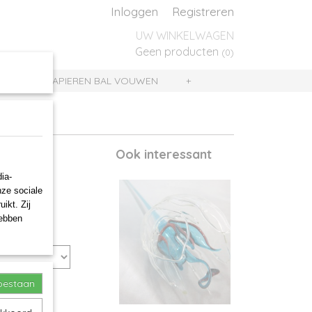
Inloggen
Registreren
UW WINKELWAGEN
Geen producten
(0)
UIS
PAPIEREN BAL VOUWEN
+
Ook interessant
ia-
nze sociale
ikt. Zij
hebben
toestaan