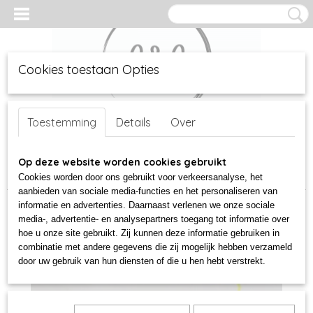
Cookies toestaan Opties
Inloggen
Registreren
UW WINKELWAGEN
Geen producten
Toestemming
Details
Over
(0)
Home
Op deze website worden cookies gebruikt
>
glas
>
Geblazen wensflesjes
>
Mondgeblazen wensflesje
aubergine nr 65
Cookies worden door ons gebruikt voor verkeersanalyse, het
aanbieden van sociale media-functies en het personaliseren van
informatie en advertenties. Daarnaast verlenen we onze sociale
media-, advertentie- en analysepartners toegang tot informatie over
hoe u onze site gebruikt. Zij kunnen deze informatie gebruiken in
combinatie met andere gegevens die zij mogelijk hebben verzameld
door uw gebruik van hun diensten of die u hen hebt verstrekt.